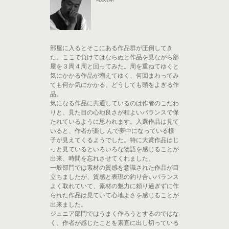
部屋に入るとそこにある作品群が圧倒してき
た。ここで負けてはならぬと作品を見ながら部
屋を３周４周と回ってみた。周を重ねてゆくと
気にかかる作品が増えてゆく、何回まわってみ
ても何か気にかかる、どうしても頭をよぎる作
品。
気になる作品に共通しているのは作者のこだわ
りと、見た目の心地良さが程よいバランスで保
たれているように思われます。入選作品は見て
いると、作者が楽し んで夢中になっている様
子が見えてくるようでした。特に大賞作品はじ
っと見ているといろいろな物語を感じることが
出来、時間を忘れさせてくれました。
一般部門では素材の質感を意識された作品が目
立ちましたが、質感と表現の釣り合いバランス
よく取れていて、素材の魅力に頼り過ぎずに作
られた作品は見ていて心地よさを感じることが
出来ました。
ジュニア部門ではうまく作ろうとするのではな
く、作者が感じたことを素直に出し切っている