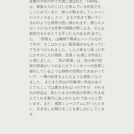
多数の力作の中で大賞に選ばれた「Family」
は、家族６人のこけしが並んでいる作品です。
じっとみていると、彼らが動き出してしゃべっ
たりケンカをし たり、まるで生きて動いてい
るかのような情景が思い描かれます。彼ら６人
がくりひろげる世界の喧騒が聞こえる、そんな
創造力をかきたてる手ごたえのある作 品でし
た。 「田植え」は繊細で構成もシンプルなの
ですが、そこはかとない緊張感がみなぎってい
て引きつけられました。しんと静まり返った中
にかすかに人の痕跡、息遣 いを感じる作品だ
と感じました。 「私の部屋」は、目の前の現
実の部屋がいつのまにかファンタジーの世界に
移行しているような独特の空間ができあがって
いて、一冊の絵本をよんだような感覚 になり
ました。 まだまだ沢山の印象深い作品があり
とてもここでは書ききれないのですが、それぞ
れの作品は、私たちをその作品の世界に引き込
んでくれる魅力にあふれたもの であったと思
います。また、感覚ミュージアムに行ったとき
に、引き出しを開けることを楽しみにしていま
す。