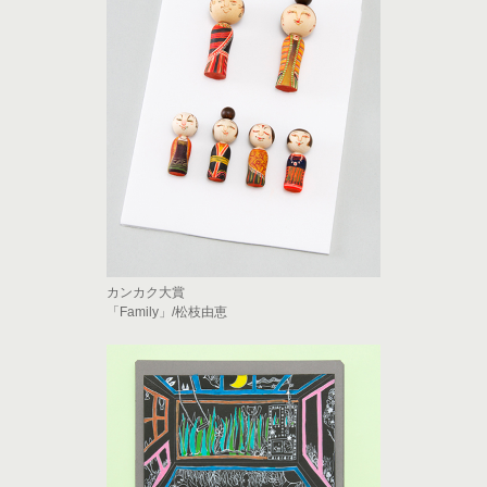
カンカク大賞
「Family」/松枝由恵