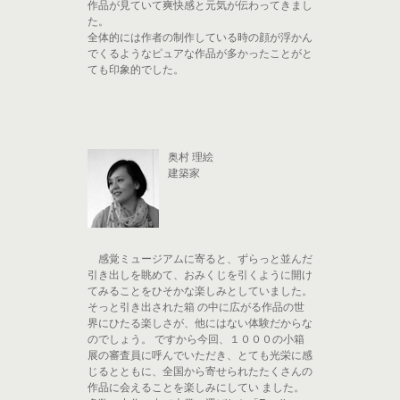
作品が見ていて爽快感と元気が伝わってきまし
た。
全体的には作者の制作している時の顔が浮かん
でくるようなピュアな作品が多かったことがと
ても印象的でした。
奥村 理絵
建築家
感覚ミュージアムに寄ると、ずらっと並んだ
引き出しを眺めて、おみくじを引くように開け
てみることをひそかな楽しみとしていました。
そっと引き出された箱 の中に広がる作品の世
界にひたる楽しさが、他にはない体験だからな
のでしょう。 ですから今回、１０００の小箱
展の審査員に呼んでいただき、とても光栄に感
じるとともに、全国から寄せられたたくさんの
作品に会えることを楽しみにしてい ました。