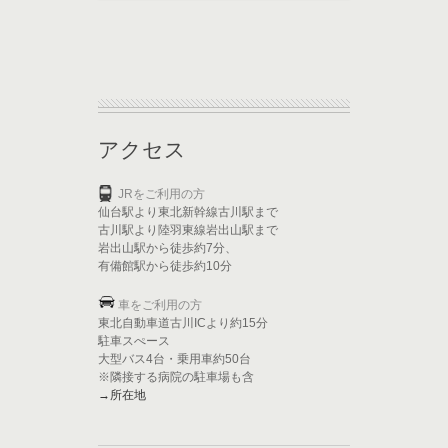
アクセス
JRをご利用の方
仙台駅より東北新幹線古川駅まで
古川駅より陸羽東線岩出山駅まで
岩出山駅から徒歩約7分、
有備館駅から徒歩約10分
車をご利用の方
東北自動車道古川ICより約15分
駐車スぺース
大型バス4台・乗用車約50台
※隣接する病院の駐車場も含
→所在地