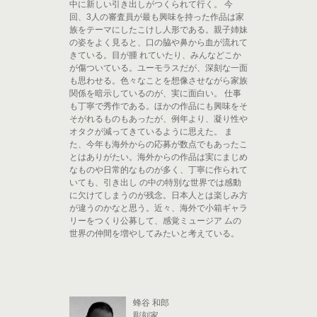
中に新しい引き出しがつくられて行く。 今
回、3人の審査員が最も興味を持った作品は家
族をテーマにしたこけし人形である。親子姉妹
の姿をよく見ると、口の脇や鼻から血が流れて
きている。目が腫 れていたり、みんなどこか
が傷ついている。ユーモラスだが、深刻な一面
も思わせる。色々なことを想像させながら家族
関係を暗示しているのが、実に面白い。 仕事
も丁寧で秀作である。ほかの作品にも興味をそ
そがれるものもあったが、例年より、凝り性や
オタクが減ってきているように思えた。 ま
た、今年も海外からの応募が数点でもあったこ
とはありがたい。海外からの作品は実にまじめ
なものや日常的なものが多く、丁寧に作られて
いても、引き出し の中の特別な世界では感動
に欠けてしまうのが残念。日本人とは楽しみ方
が違うのかなと思う。近々、海外で小箱ギャラ
リーをつくり公募して、感覚ミュージア ムの
世界の仲間を増やしてみたいと考えている。
蜂谷 和郎
彫刻家