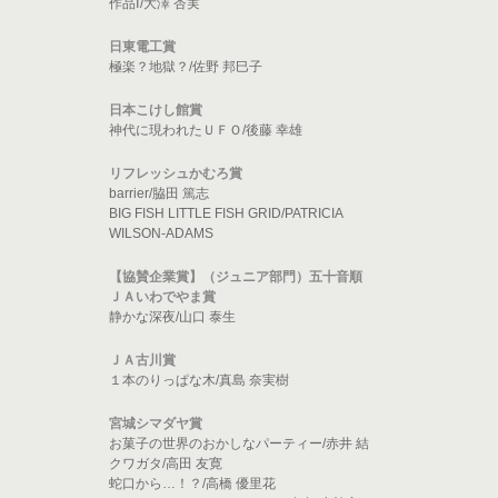
作品Ⅰ/大澤 杏実
日東電工賞
極楽？地獄？/佐野 邦巳子
日本こけし館賞
神代に現われたＵＦＯ/後藤 幸雄
リフレッシュかむろ賞
barrier/脇田 篤志
BIG FISH LITTLE FISH GRID/PATRICIA
WILSON-ADAMS
【協賛企業賞】（ジュニア部門）五十音順
ＪＡいわでやま賞
静かな深夜/山口 泰生
ＪＡ古川賞
１本のりっぱな木/真島 奈実樹
宮城シマダヤ賞
お菓子の世界のおかしなパーティー/赤井 結
クワガタ/高田 友寛
蛇口から…！？/高橋 優里花