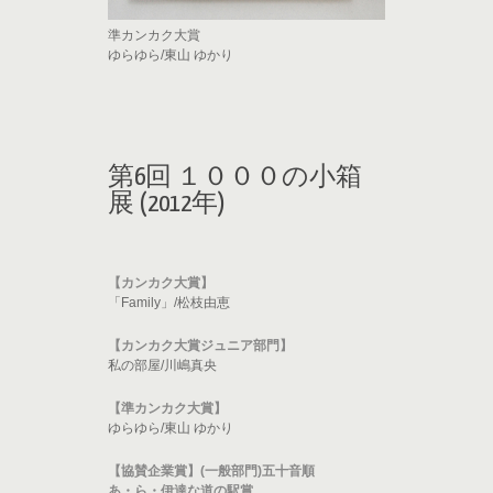
準カンカク大賞
ゆらゆら/東山 ゆかり
第6回 １０００の小箱
展 (2012年)
【カンカク大賞】
「Family」/松枝由恵
【カンカク大賞ジュニア部門】
私の部屋/川嶋真央
【準カンカク大賞】
ゆらゆら/東山 ゆかり
【協賛企業賞】(一般部門)五十音順
あ・ら・伊達な道の駅賞