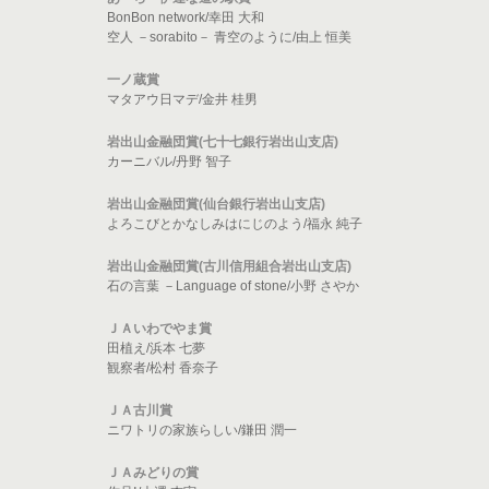
BonBon network/幸田 大和
空人 －sorabito－ 青空のように/由上 恒美
一ノ蔵賞
マタアウ日マデ/金井 桂男
岩出山金融団賞(七十七銀行岩出山支店)
カーニバル/丹野 智子
岩出山金融団賞(仙台銀行岩出山支店)
よろこびとかなしみはにじのよう/福永 純子
岩出山金融団賞(古川信用組合岩出山支店)
石の言葉 －Language of stone/小野 さやか
ＪＡいわでやま賞
田植え/浜本 七夢
観察者/松村 香奈子
ＪＡ古川賞
ニワトリの家族らしい/鎌田 潤一
ＪＡみどりの賞