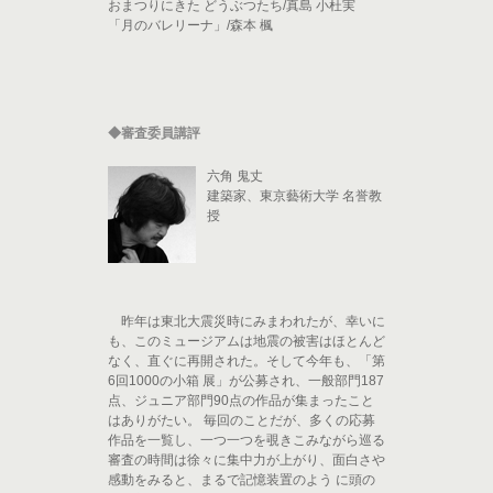
おまつりにきた どうぶつたち/真島 小杜実
「月のバレリーナ」/森本 楓
◆審査委員講評
六角 鬼丈
建築家、東京藝術大学 名誉教
授
昨年は東北大震災時にみまわれたが、幸いに
も、このミュージアムは地震の被害はほとんど
なく、直ぐに再開された。そして今年も、「第
6回1000の小箱 展」が公募され、一般部門187
点、ジュニア部門90点の作品が集まったこと
はありがたい。 毎回のことだが、多くの応募
作品を一覧し、一つ一つを覗きこみながら巡る
審査の時間は徐々に集中力が上がり、面白さや
感動をみると、まるで記憶装置のよう に頭の