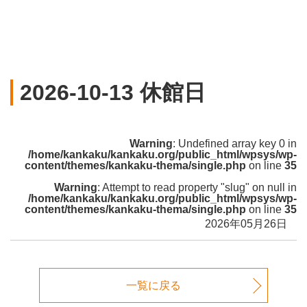
2026-10-13 休館日
Warning
: Undefined array key 0 in
/home/kankaku/kankaku.org/public_html/wpsys/wp-
content/themes/kankaku-thema/single.php
on line
35
Warning
: Attempt to read property "slug" on null in
/home/kankaku/kankaku.org/public_html/wpsys/wp-
content/themes/kankaku-thema/single.php
on line
35
未分類
2026年05月26日
一覧に戻る